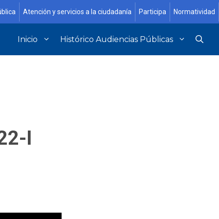
blica
Atención y servicios a la ciudadanía
Participa
Normatividad
Inicio
Histórico Audiencias Públicas
22-I